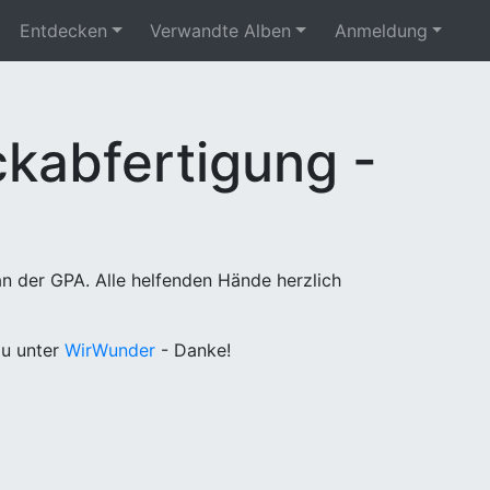
Entdecken
Verwandte Alben
Anmeldung
kabfertigung -
n der GPA. Alle helfenden Hände herzlich
u unter
WirWunder
- Danke!