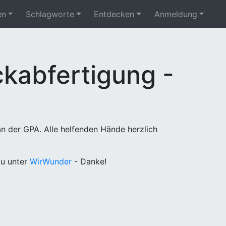
en
Schlagworte
Entdecken
Anmeldung
kabfertigung -
n der GPA. Alle helfenden Hände herzlich
u unter
WirWunder
- Danke!