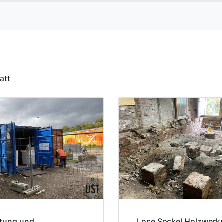
att
tung und
Lose Sockel Holzwerks