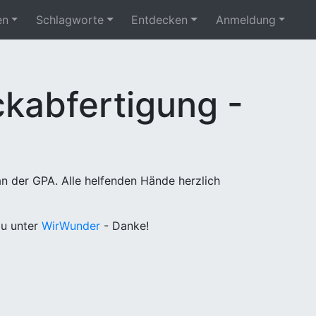
en
Schlagworte
Entdecken
Anmeldung
kabfertigung -
n der GPA. Alle helfenden Hände herzlich
u unter
WirWunder
- Danke!