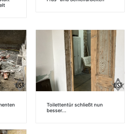
elt
menten
Toilettentür schließt nun
besser...