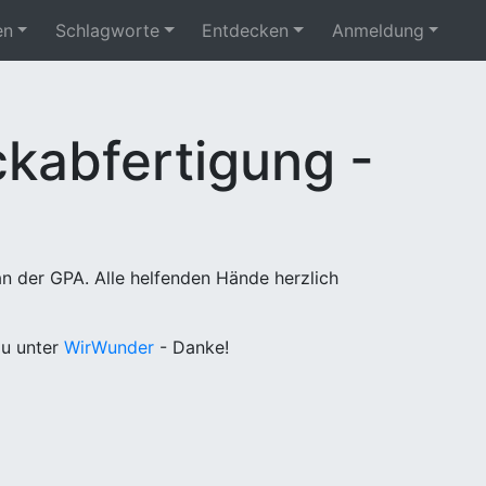
en
Schlagworte
Entdecken
Anmeldung
kabfertigung -
n der GPA. Alle helfenden Hände herzlich
u unter
WirWunder
- Danke!