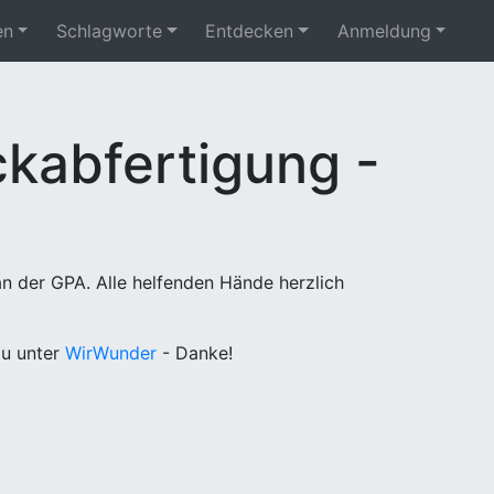
en
Schlagworte
Entdecken
Anmeldung
kabfertigung -
n der GPA. Alle helfenden Hände herzlich
u unter
WirWunder
- Danke!