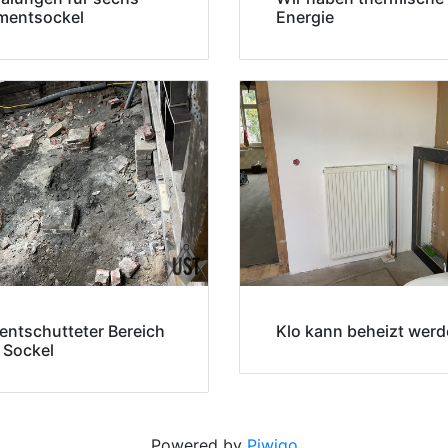
mentsockel
Energie
entschutteter Bereich
Klo kann beheizt wer
 Sockel
Powered by
Piwigo