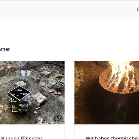
mmer
alungen für sechs
Wir haben thermische