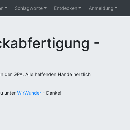
en
Schlagworte
Entdecken
Anmeldung
kabfertigung -
n der GPA. Alle helfenden Hände herzlich
u unter
WirWunder
- Danke!