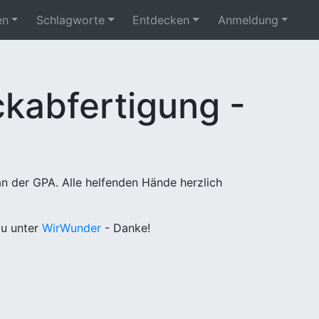
en
Schlagworte
Entdecken
Anmeldung
kabfertigung -
n der GPA. Alle helfenden Hände herzlich
u unter
WirWunder
- Danke!