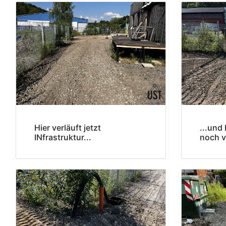
Hier verläuft jetzt
...und
INfrastruktur...
noch v