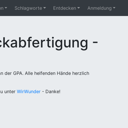
en
Schlagworte
Entdecken
Anmeldung
kabfertigung -
n der GPA. Alle helfenden Hände herzlich
u unter
WirWunder
- Danke!