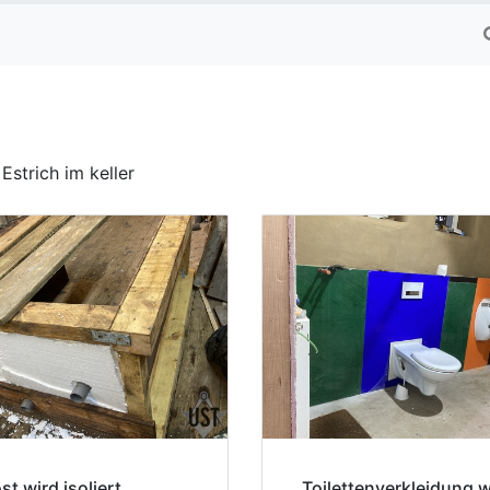
Estrich im keller
t wird isoliert
Toilettenverkleidung w