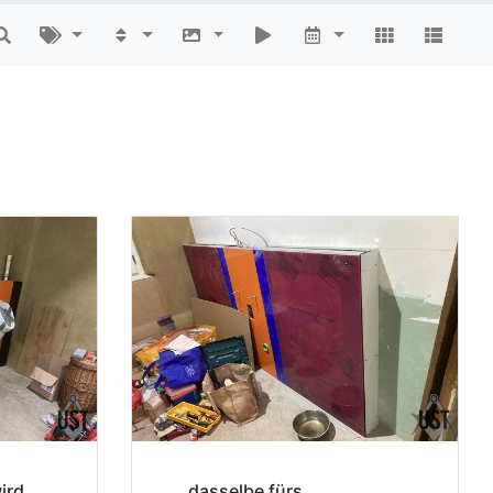
ird
...dasselbe fürs