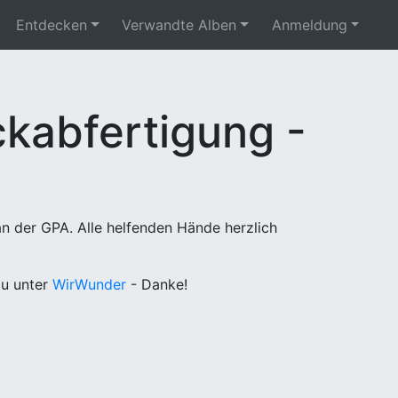
Entdecken
Verwandte Alben
Anmeldung
kabfertigung -
n der GPA. Alle helfenden Hände herzlich
u unter
WirWunder
- Danke!