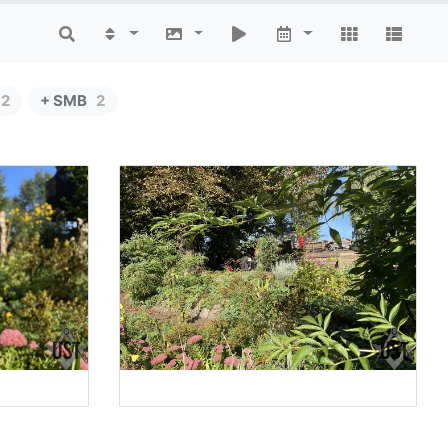
2
+ SMB
2