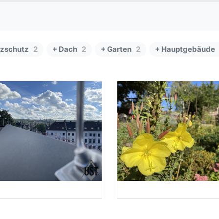
tzschutz
2
+ Dach
2
+ Garten
2
+ Hauptgebäude