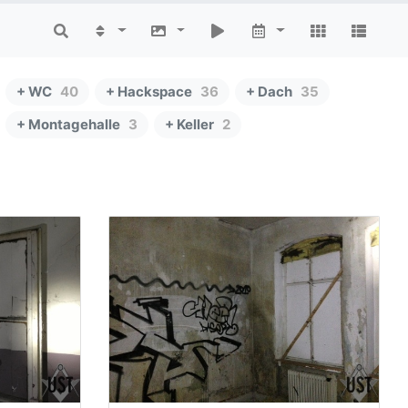
+ WC
40
+ Hackspace
36
+ Dach
35
+ Montagehalle
3
+ Keller
2