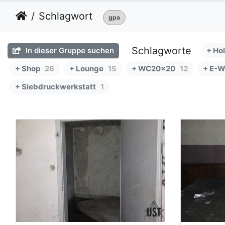
Schlagwort
gpa
Schlagworte
In dieser Gruppe suchen
+ Ho
+ Shop
26
+ Lounge
15
+ WC20x20
12
+ E-W
+ Siebdruckwerkstatt
1