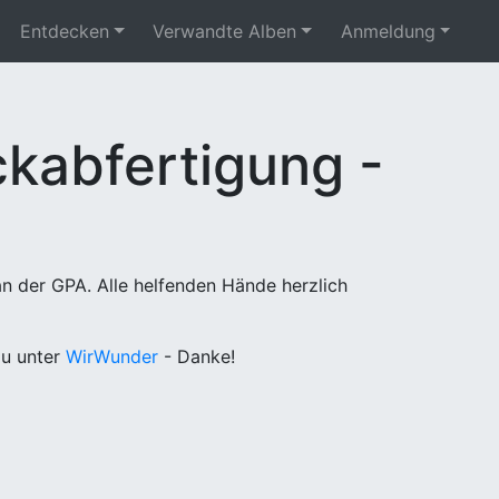
Entdecken
Verwandte Alben
Anmeldung
kabfertigung -
n der GPA. Alle helfenden Hände herzlich
u unter
WirWunder
- Danke!