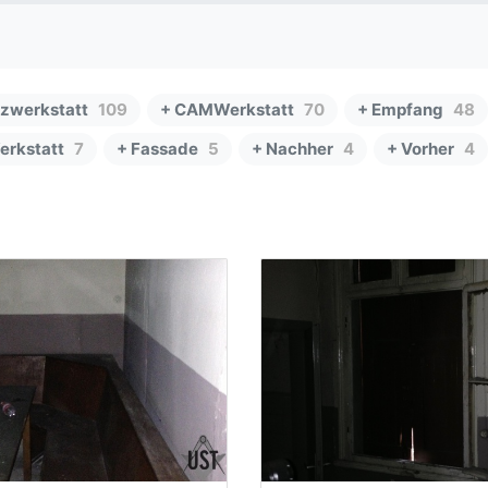
lzwerkstatt
109
+ CAMWerkstatt
70
+ Empfang
48
erkstatt
7
+ Fassade
5
+ Nachher
4
+ Vorher
4