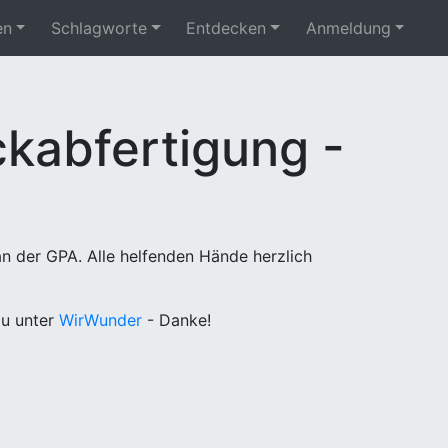
en
Schlagworte
Entdecken
Anmeldung
kabfertigung -
n der GPA. Alle helfenden Hände herzlich
u unter
WirWunder
- Danke!