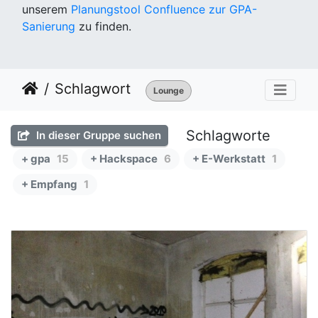
unserem
Planungstool Confluence zur GPA-
Sanierung
zu finden.
Schlagwort
Lounge
Schlagworte
In dieser Gruppe suchen
+ gpa
15
+ Hackspace
6
+ E-Werkstatt
1
+ Empfang
1