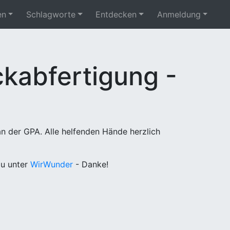
en
Schlagworte
Entdecken
Anmeldung
kabfertigung -
n der GPA. Alle helfenden Hände herzlich
u unter
WirWunder
- Danke!