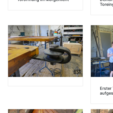
Torei
Erster 
aufges