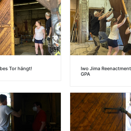
lbes Tor hängt!
Iwo Jima Reenactmen
GPA