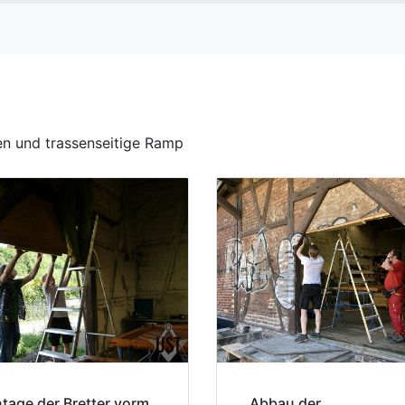
en und trassenseitige Ramp
age der Bretter vorm
Abbau der