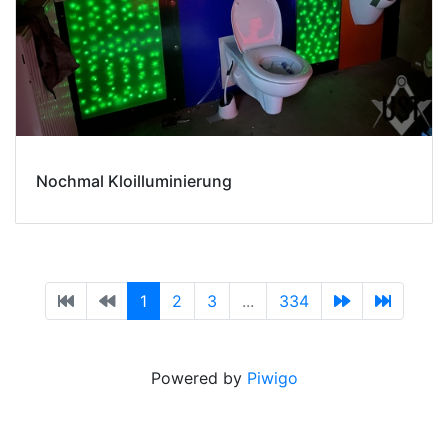
Nochmal Kloilluminierung
1
2
3
...
334
Powered by
Piwigo