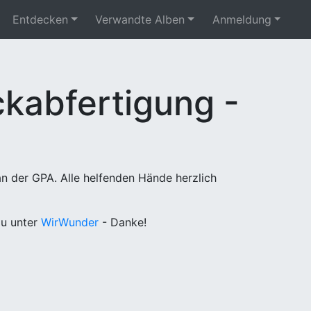
Entdecken
Verwandte Alben
Anmeldung
kabfertigung -
n der GPA. Alle helfenden Hände herzlich
u unter
WirWunder
- Danke!