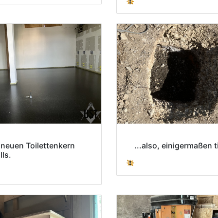
 neuen Toilettenkern
...also, einigermaßen ti
lls.