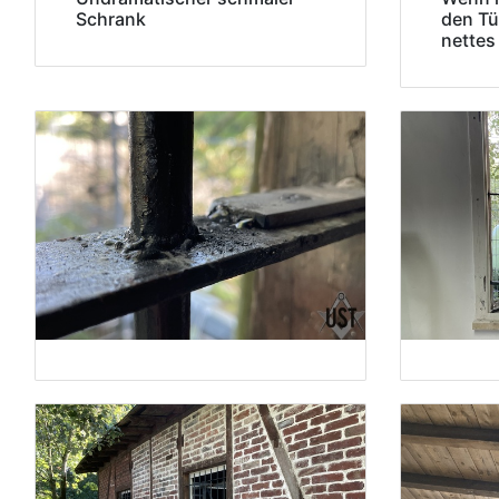
Schrank
den Tü
nettes