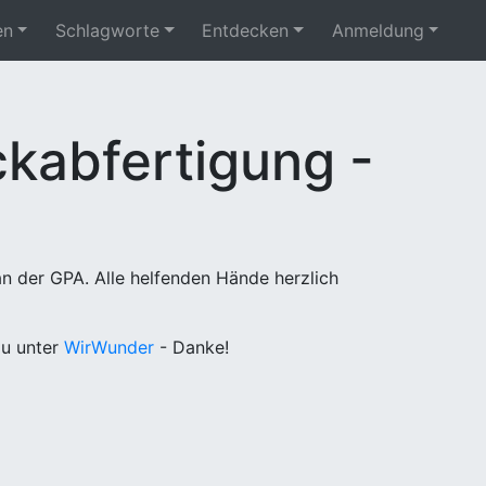
en
Schlagworte
Entdecken
Anmeldung
kabfertigung -
n der GPA. Alle helfenden Hände herzlich
u unter
WirWunder
- Danke!