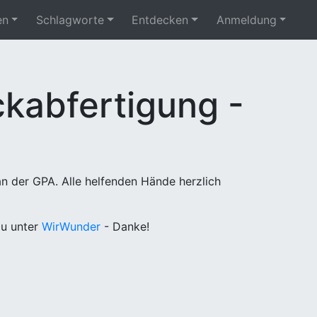
en
Schlagworte
Entdecken
Anmeldung
kabfertigung -
n der GPA. Alle helfenden Hände herzlich
u unter
WirWunder
- Danke!