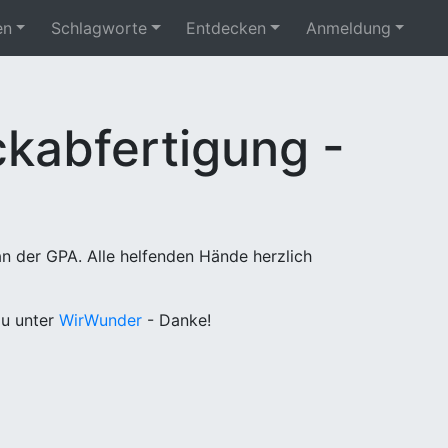
en
Schlagworte
Entdecken
Anmeldung
kabfertigung -
n der GPA. Alle helfenden Hände herzlich
u unter
WirWunder
- Danke!