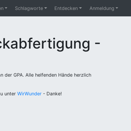
en
Schlagworte
Entdecken
Anmeldung
kabfertigung -
n der GPA. Alle helfenden Hände herzlich
u unter
WirWunder
- Danke!