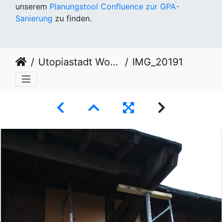
unserem
Planungstool Confluence zur GPA-
Sanierung
zu finden.
Utopiastadt Workout 28.12.2019
IMG_20191228_161003807.jpg