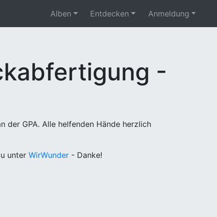
Alben
Entdecken
Anmeldung
kabfertigung -
n der GPA. Alle helfenden Hände herzlich
u unter
WirWunder
- Danke!