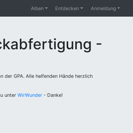
Alben
Entdecken
Anmeldung
kabfertigung -
n der GPA. Alle helfenden Hände herzlich
u unter
WirWunder
- Danke!